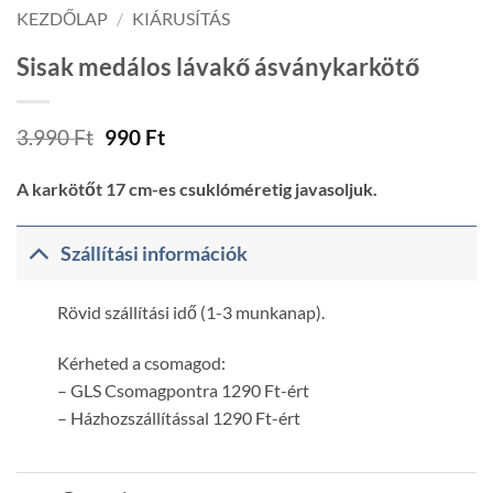
KEZDŐLAP
/
KIÁRUSÍTÁS
Sisak medálos lávakő ásványkarkötő
Original
Current
3.990
Ft
990
Ft
price
price
was:
is:
A karkötőt 17 cm-es csuklóméretig javasoljuk.
3.990 Ft.
990 Ft.
Szállítási információk
Rövid szállítási idő (1-3 munkanap).
Kérheted a csomagod:
– GLS Csomagpontra 1290 Ft-ért
– Házhozszállítással 1290 Ft-ért