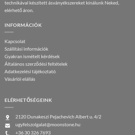
technikával készített ásványékszereket kínálunk Neked,
elérhető áron.
INFORMÁCIÓK
Kapcsolat
Szállítási információk
Gyakran ismételt kérdések
Általános szerződési feltételek
Adatkezelési tájékoztató
Vásárlói elállás
ELÉRHETŐSÉGEINK
2120 Dunakeszi Pejachevich Albert u. 4/2
ugyfelszolgalat@moonstone.hu
+36 30 326 7693