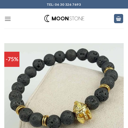
Skip
TEL: 06 30 326 7693
to
content
-75%