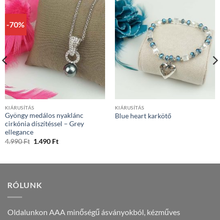
-70%
KIÁRUSÍTÁS
KIÁRUSÍTÁS
Gyöngy medálos nyaklánc
Blue heart karkötő
cirkónia díszítéssel – Grey
ellegance
Original
Current
4.990
Ft
1.490
Ft
price
price
was:
is:
4.990 Ft.
1.490 Ft.
RÓLUNK
Oldalunkon AAA minőségű ásványokból, kézműves