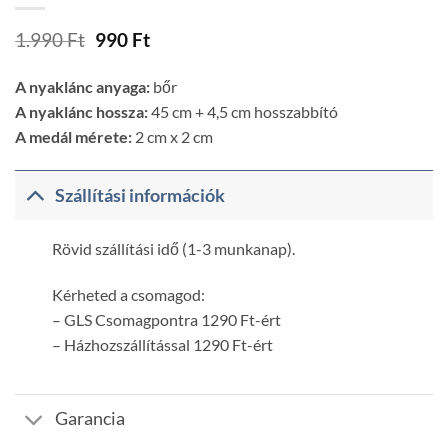
Original
Current
1.990
Ft
990
Ft
price
price
was:
is:
A nyaklánc anyaga:
bőr
1.990 Ft.
990 Ft.
A nyaklánc hossza:
45 cm + 4,5 cm hosszabbító
A medál mérete:
2 cm x 2 cm
Szállítási információk
Rövid szállítási idő (1-3 munkanap).
Kérheted a csomagod:
– GLS Csomagpontra 1290 Ft-ért
– Házhozszállítással 1290 Ft-ért
Garancia