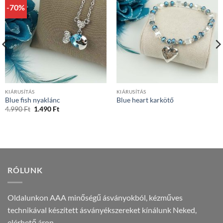
-70%
KIÁRUSÍTÁS
KIÁRUSÍTÁS
Blue fish nyaklánc
Blue heart karkötő
Original
Current
4.990
Ft
1.490
Ft
price
price
was:
is:
4.990 Ft.
1.490 Ft.
RÓLUNK
Oldalunkon AAA minőségű ásványokból, kézműves
technikával készített ásványékszereket kínálunk Neked,
elérhető áron.