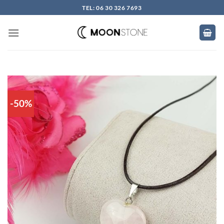
Skip
TEL: 06 30 326 7693
to
content
-50%