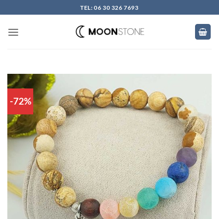
Skip
TEL: 06 30 326 7693
to
content
-72%