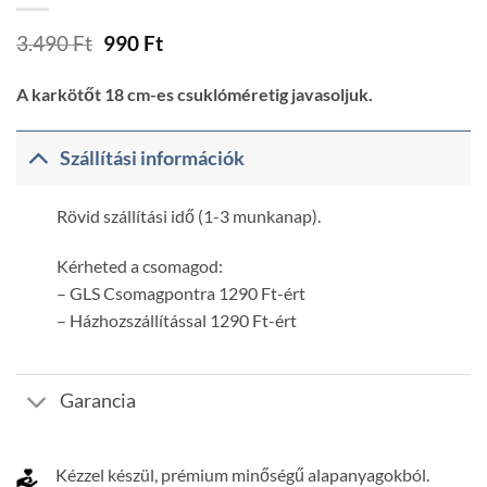
Original
Current
3.490
Ft
990
Ft
price
price
was:
is:
A karkötőt 18 cm-es csuklóméretig javasoljuk.
3.490 Ft.
990 Ft.
Szállítási információk
Rövid szállítási idő (1-3 munkanap).
Kérheted a csomagod:
– GLS Csomagpontra 1290 Ft-ért
– Házhozszállítással 1290 Ft-ért
Garancia
Kézzel készül, prémium minőségű alapanyagokból.