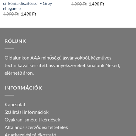
cirkónia díszítéssel – Grey
Original
Current
4.990
Ft
1.490
Ft
price
price
ellegance
was:
is:
Original
Current
4.990
Ft
1.490
Ft
4.990 Ft.
1.490 Ft.
price
price
was:
is:
4.990 Ft.
1.490 Ft.
RÓLUNK
Oldalunkon AAA minőségű ásványokból, kézműves
technikával készített ásványékszereket kínálunk Neked,
elérhető áron.
INFORMÁCIÓK
Kapcsolat
Szállítási információk
Gyakran ismételt kérdések
Általános szerződési feltételek
Adatkezelési tájékoztató