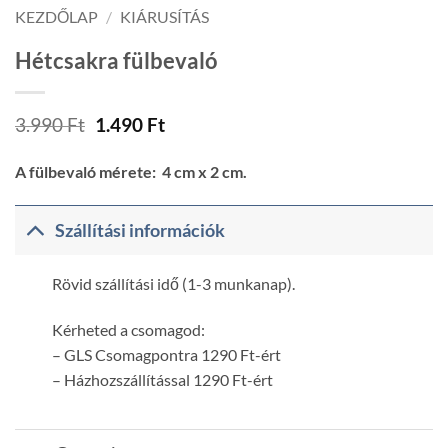
KEZDŐLAP
/
KIÁRUSÍTÁS
Hétcsakra fülbevaló
Original
Current
3.990
Ft
1.490
Ft
price
price
was:
is:
A fülbevaló mérete: 4 cm x 2 cm.
3.990 Ft.
1.490 Ft.
Szállítási információk
Rövid szállítási idő (1-3 munkanap).
Kérheted a csomagod:
– GLS Csomagpontra 1290 Ft-ért
– Házhozszállítással 1290 Ft-ért