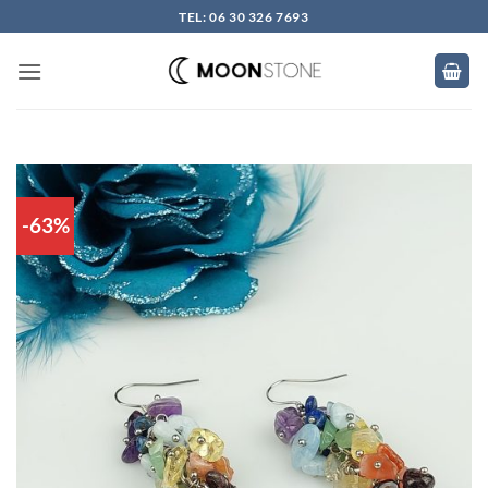
Skip
TEL: 06 30 326 7693
to
content
-63%