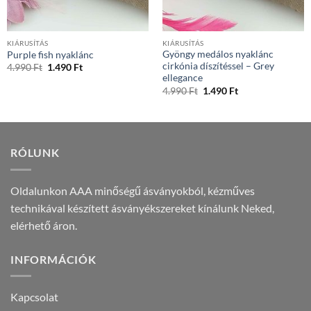
KIÁRUSÍTÁS
KIÁRUSÍTÁS
Gyöngy medálos nyaklánc
Purple fish nyaklánc
cirkónia díszítéssel – Grey
Original
Current
4.990
Ft
1.490
Ft
price
price
ellegance
was:
is:
Original
Current
4.990
Ft
1.490
Ft
4.990 Ft.
1.490 Ft.
price
price
was:
is:
4.990 Ft.
1.490 Ft.
RÓLUNK
Oldalunkon AAA minőségű ásványokból, kézműves
technikával készített ásványékszereket kínálunk Neked,
elérhető áron.
INFORMÁCIÓK
Kapcsolat