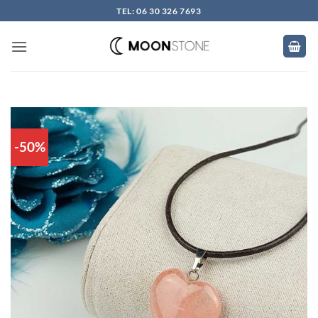
Skip
TEL: 06 30 326 7693
to
content
-50%