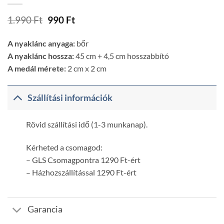
Original
Current
1.990
Ft
990
Ft
price
price
was:
is:
A nyaklánc anyaga:
bőr
1.990 Ft.
990 Ft.
A nyaklánc hossza:
45 cm + 4,5 cm hosszabbító
A medál mérete:
2 cm x 2 cm
Szállítási információk
Rövid szállítási idő (1-3 munkanap).
Kérheted a csomagod:
– GLS Csomagpontra 1290 Ft-ért
– Házhozszállítással 1290 Ft-ért
Garancia