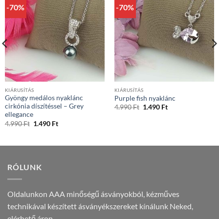
-70%
-70%
KIÁRUSÍTÁS
KIÁRUSÍTÁS
Gyöngy medálos nyaklánc
Purple fish nyaklánc
cirkónia díszítéssel – Grey
Original
Current
4.990
Ft
1.490
Ft
price
price
ellegance
was:
is:
Original
Current
4.990
Ft
1.490
Ft
4.990 Ft.
1.490 Ft.
price
price
was:
is:
4.990 Ft.
1.490 Ft.
RÓLUNK
Oldalunkon AAA minőségű ásványokból, kézműves
technikával készített ásványékszereket kínálunk Neked,
elérhető áron.