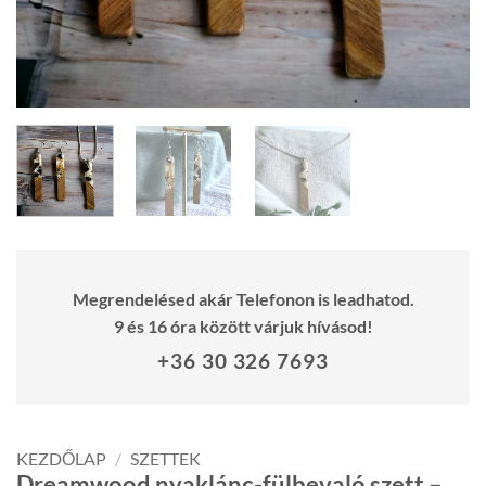
Megrendelésed akár Telefonon is leadhatod.
9 és 16 óra között várjuk hívásod!
+36 30 326 7693
KEZDŐLAP
/
SZETTEK
Dreamwood nyaklánc-fülbevaló szett –