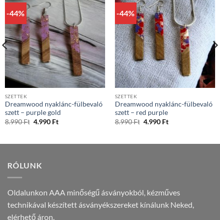
-44%
-44%
SZETTEK
SZETTEK
Dreamwood nyaklánc-fülbevaló
Dreamwood nyaklánc-fülbevaló
szett – purple gold
szett – red purple
Original
Current
Original
Current
8.990
Ft
4.990
Ft
8.990
Ft
4.990
Ft
price
price
price
price
was:
is:
was:
is:
8.990 Ft.
4.990 Ft.
8.990 Ft.
4.990 Ft.
RÓLUNK
Oldalunkon AAA minőségű ásványokból, kézműves
technikával készített ásványékszereket kínálunk Neked,
elérhető áron.