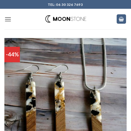
Skip
TEL: 06 30 326 7693
to
content
-44%