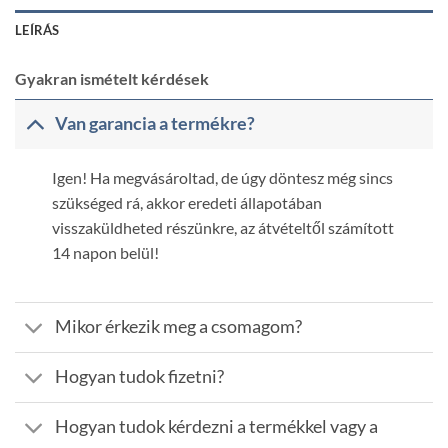
LEÍRÁS
Gyakran ismételt kérdések
Van garancia a termékre?
Igen! Ha megvásároltad, de úgy döntesz még sincs
szükséged rá, akkor eredeti állapotában
visszaküldheted részünkre, az átvételtől számított
14 napon belül!
Mikor érkezik meg a csomagom?
Hogyan tudok fizetni?
Hogyan tudok kérdezni a termékkel vagy a