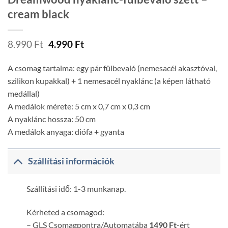
cream black
Original
Current
8.990
Ft
4.990
Ft
price
price
was:
is:
A csomag tartalma: egy pár fülbevaló (nemesacél akasztóval,
8.990 Ft.
4.990 Ft.
szilikon kupakkal) + 1 nemesacél nyaklánc (a képen látható
medállal)
A medálok mérete: 5 cm x 0,7 cm x 0,3 cm
A nyaklánc hossza: 50 cm
A medálok anyaga: diófa + gyanta
Szállítási információk
Szállítási idő: 1-3 munkanap.
Kérheted a csomagod:
– GLS Csomagpontra/Automatába
1490 Ft
-ért