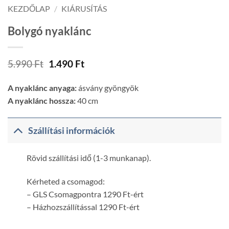
KEZDŐLAP
/
KIÁRUSÍTÁS
Bolygó nyaklánc
Original
Current
5.990
Ft
1.490
Ft
price
price
was:
is:
A nyaklánc anyaga:
ásvány gyöngyök
5.990 Ft.
1.490 Ft.
A nyaklánc hossza:
40 cm
Szállítási információk
Rövid szállítási idő (1-3 munkanap).
Kérheted a csomagod:
– GLS Csomagpontra 1290 Ft-ért
– Házhozszállítással 1290 Ft-ért