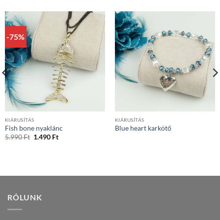
-75%
KIÁRUSÍTÁS
KIÁRUSÍTÁS
Fish bone nyaklánc
Blue heart karkötő
Original
Current
5.990
Ft
1.490
Ft
price
price
was:
is:
5.990 Ft.
1.490 Ft.
RÓLUNK