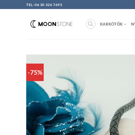
Skip
TEL: 06 30 326 7693
to
content
KARKÖTŐK
N
-75%