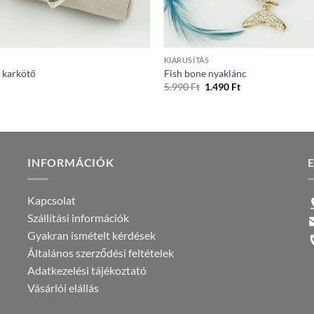
+
S
KIÁRUSÍTÁS
 karkötő
Fish bone nyaklánc
Original
Current
5.990
Ft
1.490
Ft
price
price
was:
is:
5.990 Ft.
1.490 Ft.
INFORMÁCIÓK
Kapcsolat
Szállítási információk
Gyakran ismételt kérdések
Általános szerződési feltételek
Adatkezelési tájékoztató
Vásárlói elállás