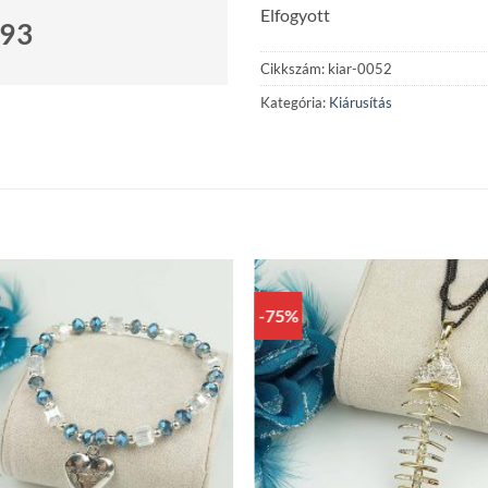
Elfogyott
693
Cikkszám:
kiar-0052
Kategória:
Kiárusítás
-75%