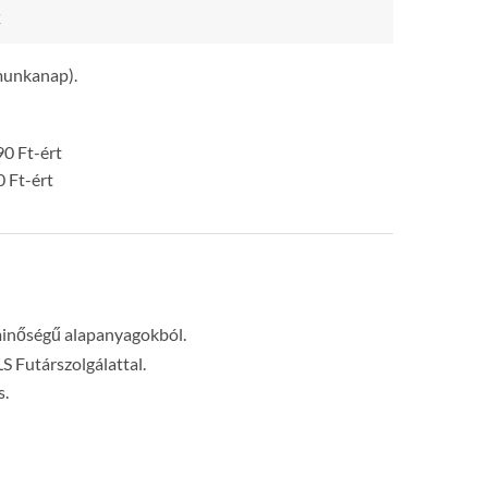
k
 munkanap).
0 Ft-ért
0 Ft-ért
minőségű alapanyagokból.
LS Futárszolgálattal.
s.