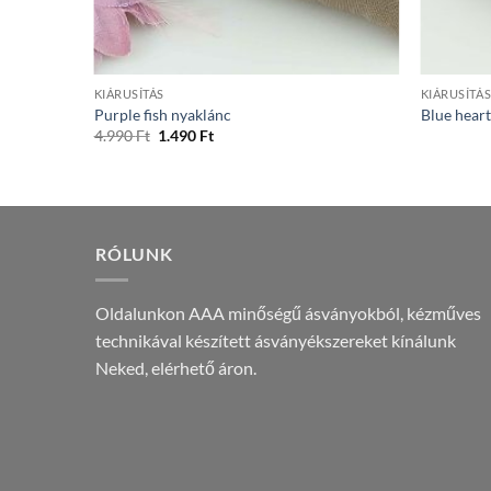
+
+
KIÁRUSÍTÁS
KIÁRUSÍTÁ
a
Purple fish nyaklánc
Blue heart
Original
Current
4.990
Ft
1.490
Ft
price
price
was:
is:
4.990 Ft.
1.490 Ft.
RÓLUNK
Oldalunkon AAA minőségű ásványokból, kézműves
technikával készített ásványékszereket kínálunk
Neked, elérhető áron.