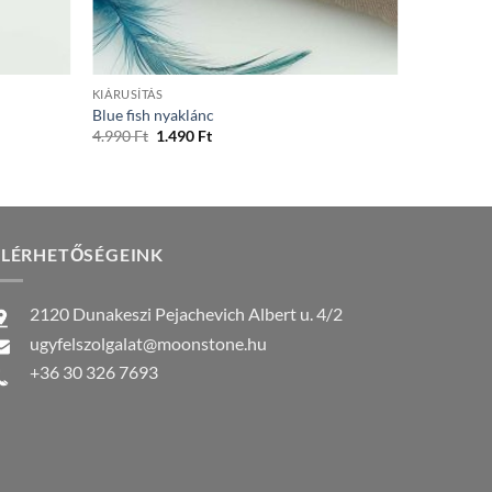
+
KIÁRUSÍTÁS
Blue fish nyaklánc
Original
Current
4.990
Ft
1.490
Ft
price
price
was:
is:
4.990 Ft.
1.490 Ft.
ELÉRHETŐSÉGEINK
2120 Dunakeszi Pejachevich Albert u. 4/2
ugyfelszolgalat@moonstone.hu
+36 30 326 7693