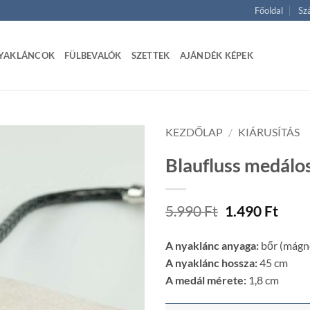
Főoldal
Szá
YAKLÁNCOK
FÜLBEVALÓK
SZETTEK
AJÁNDÉK KÉPEK
KEZDŐLAP
/
KIÁRUSÍTÁS
Blaufluss medálo
Original
Curr
5.990
Ft
1.490
Ft
price
price
was:
is:
A nyaklánc anyaga:
bőr (mágn
5.990 Ft.
1.490
A nyaklánc hossza:
45 cm
A medál mérete:
1,8 cm