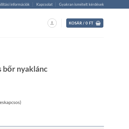
llítási információk
Kapcsolat
Gyakran ismételt kérdések
KOSÁR /
0
FT
s bőr nyaklánc
ent
eskapcsos)
 Ft.