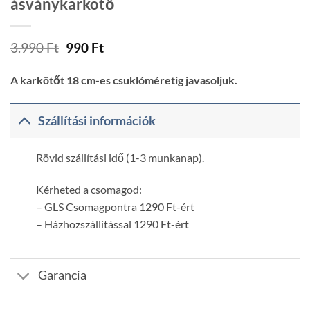
ásványkarkötő
Original
Current
3.990
Ft
990
Ft
price
price
was:
is:
A karkötőt 18 cm-es csuklóméretig javasoljuk.
3.990 Ft.
990 Ft.
Szállítási információk
Rövid szállítási idő (1-3 munkanap).
Kérheted a csomagod:
– GLS Csomagpontra 1290 Ft-ért
– Házhozszállítással 1290 Ft-ért
Garancia