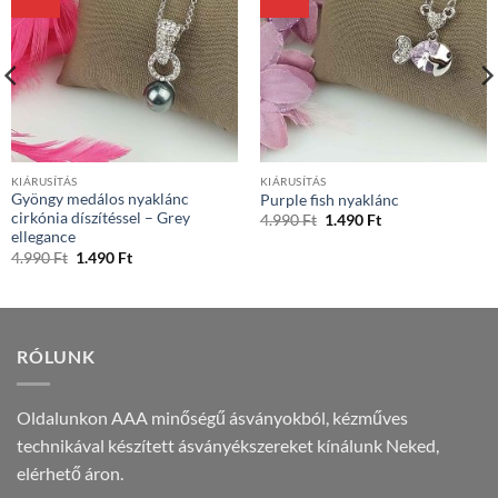
KIÁRUSÍTÁS
KIÁRUSÍTÁS
Gyöngy medálos nyaklánc
Purple fish nyaklánc
cirkónia díszítéssel – Grey
Original
Current
4.990
Ft
1.490
Ft
price
price
ellegance
was:
is:
Original
Current
4.990
Ft
1.490
Ft
4.990 Ft.
1.490 Ft.
price
price
was:
is:
4.990 Ft.
1.490 Ft.
RÓLUNK
Oldalunkon AAA minőségű ásványokból, kézműves
technikával készített ásványékszereket kínálunk Neked,
elérhető áron.