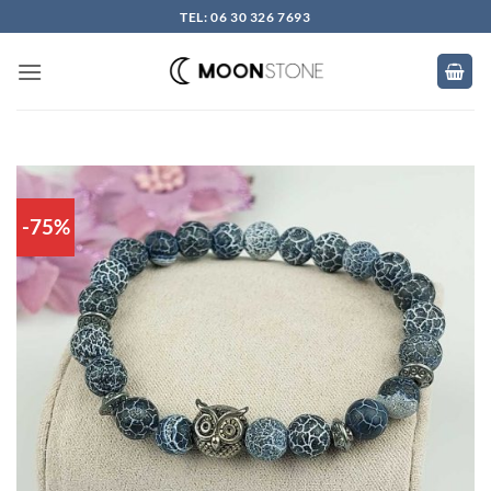
Skip
TEL: 06 30 326 7693
to
content
-75%