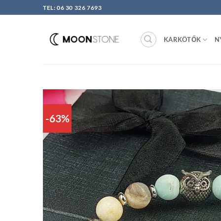
Skip
TEL: 06 30 326 7693
to
content
KARKÖTŐK
N
-63%