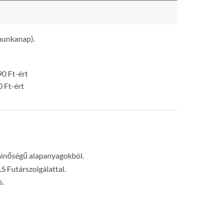
k
 munkanap).
0 Ft-ért
0 Ft-ért
minőségű alapanyagokból.
LS Futárszolgálattal.
s.