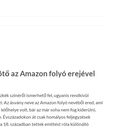
tő az Amazon folyó erejével
zkék színéről ismerhető fel, ugyanis rendkívül
szi. Az ásvány neve az Amazon folyó nevéből ered, ami
lelőhelye volt, bár az már soha nem fog kiderülni,
. Évszázadokon át csak homályos feljegyzések
k a 18. században tettek említést róla különálló