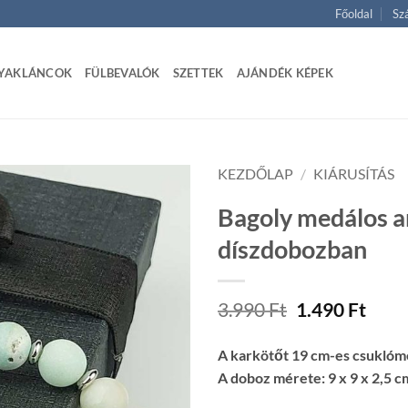
Főoldal
Szá
YAKLÁNCOK
FÜLBEVALÓK
SZETTEK
AJÁNDÉK KÉPEK
KEZDŐLAP
/
KIÁRUSÍTÁS
Bagoly medálos 
díszdobozban
Original
Curr
3.990
Ft
1.490
Ft
price
price
was:
is:
A karkötőt 19 cm-es csuklómé
3.990 Ft.
1.490
A doboz mérete: 9 x 9 x 2,5 c