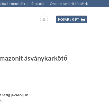
llítási információk
Kapcsolat
Gyakran ismételt kérdések
KOSÁR /
0
FT
amazonit ásványkarkötő
ent
retig javasoljuk.
 Ft.
m