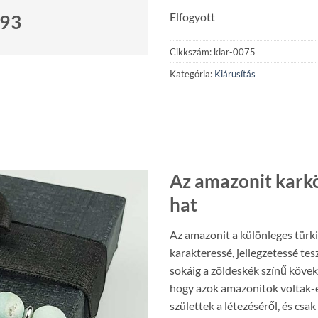
Elfogyott
693
Cikkszám:
kiar-0075
Kategória:
Kiárusítás
Az amazonit karkö
hat
Az amazonit a különleges türki
karakteressé, jellegzetessé te
sokáig a zöldeskék színű kövek 
hogy azok amazonitok voltak-e
születtek a létezéséről, és csa