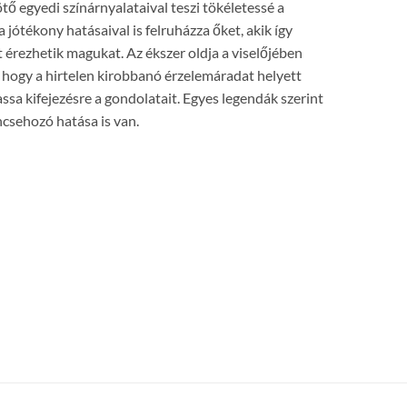
ő egyedi színárnyalataival teszi tökéletessé a
a jótékony hatásaival is felruházza őket, akik így
 érezhetik magukat. Az ékszer oldja a viselőjében
t, hogy a hirtelen kirobbanó érzelemáradat helyett
sa kifejezésre a gondolatait. Egyes legendák szerint
csehozó hatása is van.