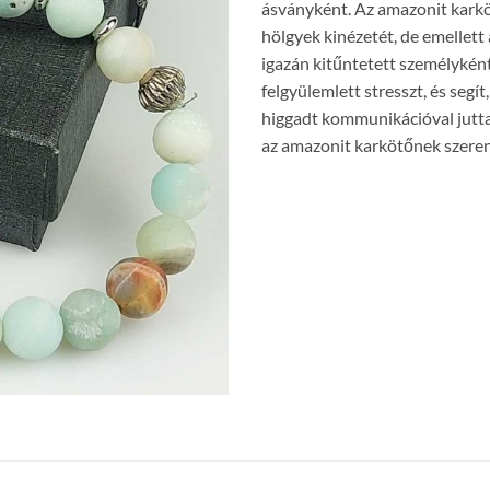
ásványként. Az amazonit karköt
hölgyek kinézetét, de emellett 
igazán kitűntetett személyként
felgyülemlett stresszt, és segí
higgadt kommunikációval juttas
az amazonit karkötőnek szeren