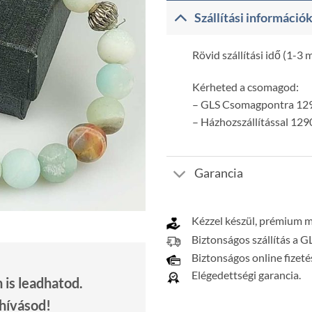
Szállítási információ
Rövid szállítási idő (1-3
Kérheted a csomagod:
– GLS Csomagpontra 129
– Házhozszállítással 129
Garancia
Kézzel készül, prémium 
Biztonságos szállítás a G
Biztonságos online fizeté
Elégedettségi garancia.
is leadhatod.
 hívásod!