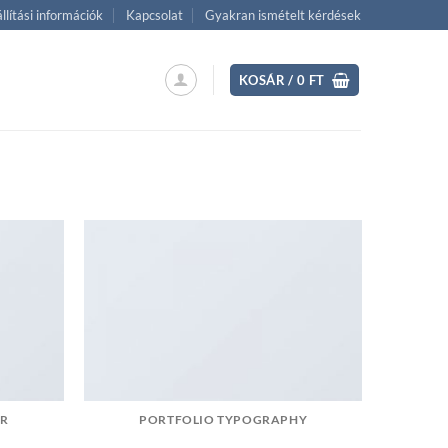
llítási információk
Kapcsolat
Gyakran ismételt kérdések
KOSÁR /
0
FT
ER
PORTFOLIO TYPOGRAPHY