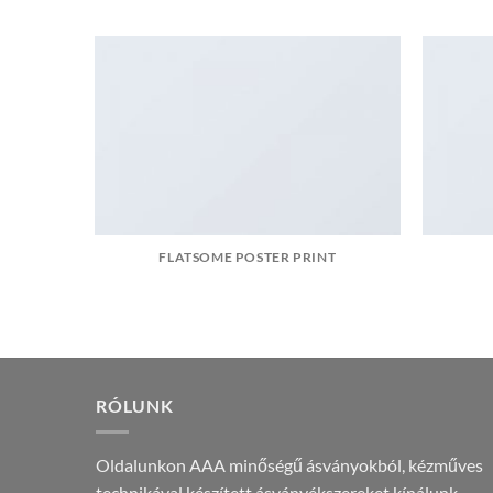
FLATSOME POSTER PRINT
RÓLUNK
Oldalunkon AAA minőségű ásványokból, kézműves
technikával készített ásványékszereket kínálunk