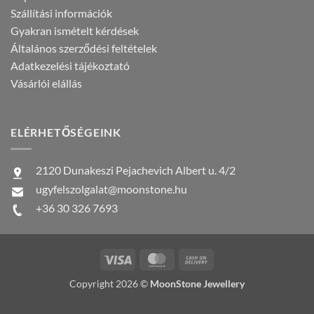
Szállítási információk
Gyakran ismételt kérdések
Általános szerződési feltételek
Adatkezelési tájékoztató
Vásárlói elállás
ELÉRHETŐSÉGEINK
2120 Dunakeszi Pejachevich Albert u. 4/2
ugyfelszolgalat@moonstone.hu
+36 30 326 7693
Visa
MasterCard
Cash
On
Copyright 2026 ©
MoonStone Jewellery
Delivery